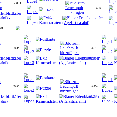
d6143
03407
hen
d8831
d8844
d8803
d8776