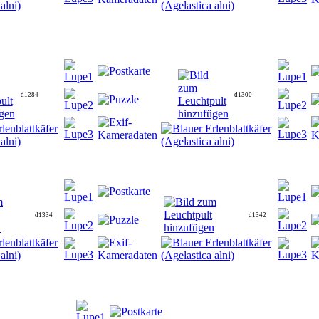
d1284
d1300
d1334
d1342