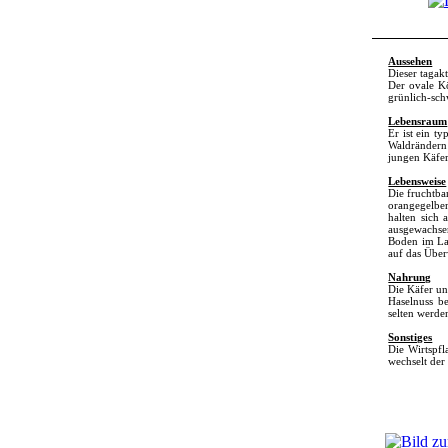
Aussehen
Dieser tagakt
Der ovale Kö
grünlich-sch
Lebensraum
Er ist ein 
Waldrändern 
jungen Käfer
Lebensweise
Die fruchtba
orangegelben
halten sich 
ausgewachse
Boden im Lau
auf das Über
Nahrung
Die Käfer un
Haselnuss b
selten werde
Sonstiges
Die Wirtspfl
wechselt der