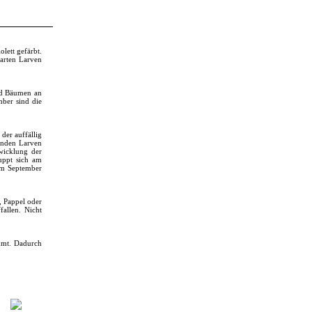
olett gefärbt.
aarten Larven
nd Bäumen an
mber sind die
der auffällig
fenden Larven
twicklung der
uppt sich am
 im September
, Pappel oder
allen. Nicht
emmt. Dadurch