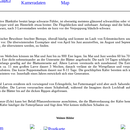
ive Blattkäfer besitzt lange schwarze Fühler, ist oberseitig meistens glänzend schwarzblau oder vi
rper wird am Hinterleib etwas breiter. Die Flügeldecken sind unbehaart. Anfangs sind die beh
warz, nach 3 Larvenstadien werden sie kurz vor der Verpuppung bläulich-schwarz.
typischer Bewohner feuchter Biotope, überall häufig und kommt im Laub von Erlensträuchern u
vor. Die überwinternden Exemplare sind von April bis Juni anzutreffen, im August und Septe
, die überwintern werden, zu finden.
ren Weibchen können im Mai und Juni bis zu 900 Eier legen. Im Mai und Juni werden 60 bis 70 
 Eier dicht nebeneinander an der Unterseite der Blätter angebracht. Die nach 14 Tagen schlüp
anfangs gesellig auf der Blattunterseite auf. Ältere Larven vereinzeln sich zunehmend. Die En
n ca. 11 mm großen Larve dauert 3 Wochen, danach verlässt sie die Wirtspflanze und verp
bstreu. Das kurze Puppenstadium dauert nur 8-11 Tage. Die geschlüpften Käfer bereiten sich
wintern vor. Innerhalb eines Jahres entwickelt sich eine Generation.
d Larven ernähren sich vorwiegend von Erlengehölz, bei Futtermangel wird aber auch Salweide
efallen. Die Larven verursachen einen Schabefraß, während die Imagines durch Lochfraß auff
n die Blätter bis auf die dicken Rippen abgefressen.
anze (Erle) kann bei Befall Pflanzenhormone ausschütten, die die Blattverdauung der Käfer h
 Käfer häufiger die Futterpflanze und fügt dem Wirt keinen tödlichen Schaden zu.
Weitere Bilder