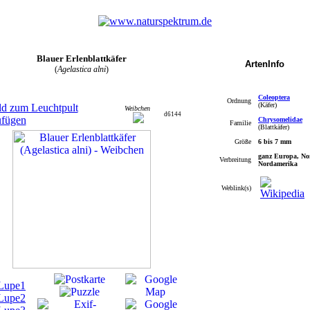
Blauer Erlenblattkäfer
ArtenInfo
(
Agelastica alni
)
Coleoptera
Ordnung
(Käfer)
Weibchen
d6144
Chrysomelidae
Familie
(Blattkäfer)
Größe
6 bis 7 mm
ganz Europa, Nor
Verbreitung
Nordamerika
Weblink(s)