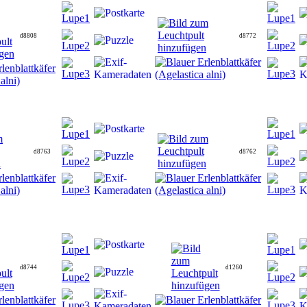
d8808
d8772
d8763
d8762
d8744
d1260